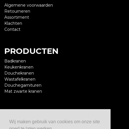
Algemene voorwaarden
Retourneren
Assortiment
Klachten
Contact
PRODUCTEN
Badkranen
Keukenkranen
Douchekranen
Wastafelkranen
Douchegarnituren
Mat zwarte kranen
CONTACT
Wij maken gebruik van cookies om onze site
De Beste Kranen
goed te laten werken