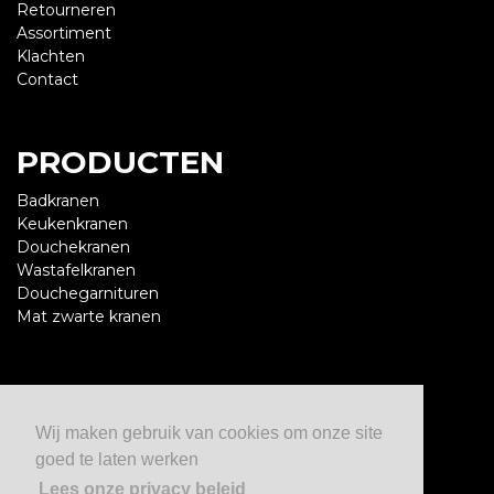
Retourneren
Assortiment
Klachten
Contact
PRODUCTEN
Badkranen
Keukenkranen
Douchekranen
Wastafelkranen
Douchegarnituren
Mat zwarte kranen
CONTACT
Wij maken gebruik van cookies om onze site
De Beste Kranen
goed te laten werken
06 579 67496
info@debestekranen.nl
Lees onze privacy beleid